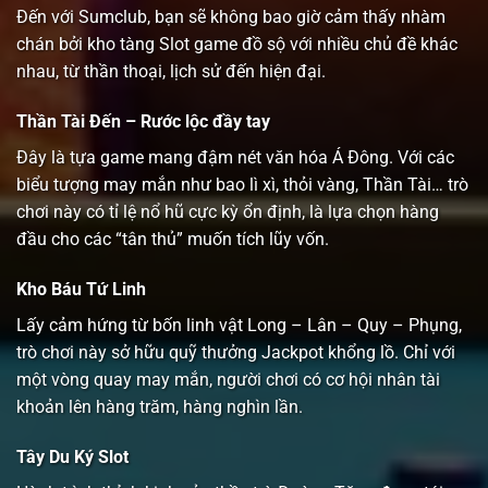
Đến với Sumclub, bạn sẽ không bao giờ cảm thấy nhàm
chán bởi kho tàng Slot game đồ sộ với nhiều chủ đề khác
nhau, từ thần thoại, lịch sử đến hiện đại.
Thần Tài Đến – Rước lộc đầy tay
Đây là tựa game mang đậm nét văn hóa Á Đông. Với các
biểu tượng may mắn như bao lì xì, thỏi vàng, Thần Tài… trò
chơi này có tỉ lệ nổ hũ cực kỳ ổn định, là lựa chọn hàng
đầu cho các “tân thủ” muốn tích lũy vốn.
Kho Báu Tứ Linh
Lấy cảm hứng từ bốn linh vật Long – Lân – Quy – Phụng,
trò chơi này sở hữu quỹ thưởng Jackpot khổng lồ. Chỉ với
một vòng quay may mắn, người chơi có cơ hội nhân tài
khoản lên hàng trăm, hàng nghìn lần.
Tây Du Ký Slot