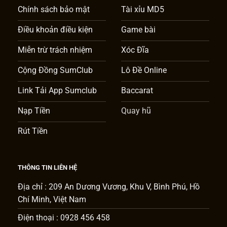
Chính sách bảo mật
Tài xỉu MD5
Điều khoản điều kiện
Game bài
Miễn trừ trách nhiệm
Xóc Đĩa
Cộng Đồng SumClub
Lô Đề Online
Link Tải App Sumclub
Baccarat
Nạp Tiền
Quay hũ
Rút Tiền
THÔNG TIN LIÊN HỆ
Địa chỉ : 209 An Dương Vương, Khu V, Bình Phú, Hồ
Chí Minh, Việt Nam
Điện thoại : 0928 456 458