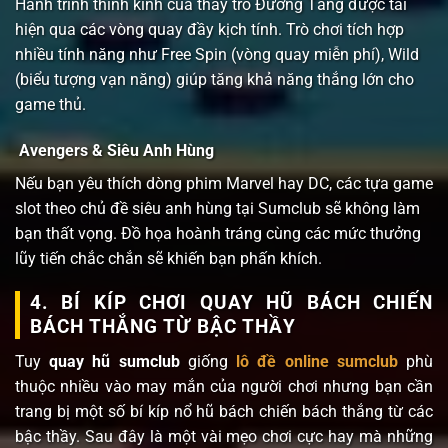
Hành trình thỉnh kinh của thầy trò Đường Tăng được tái
hiện qua các vòng quay đầy kịch tính. Trò chơi tích hợp
nhiều tính năng như Free Spin (vòng quay miễn phí), Wild
(biểu tượng vạn năng) giúp tăng khả năng thắng lớn cho
game thủ.
Avengers & Siêu Anh Hùng
Nếu bạn yêu thích dòng phim Marvel hay DC, các tựa game
slot theo chủ đề siêu anh hùng tại Sumclub sẽ không làm
bạn thất vọng. Đồ họa hoành tráng cùng các mức thưởng
lũy tiến chắc chắn sẽ khiến bạn phấn khích.
4. BÍ KÍP CHƠI QUAY HŨ BÁCH CHIẾN
BÁCH THẮNG TỪ BẬC THẦY
Tuy
quay hũ sumclub
giống
lô đề online sumclub
phù
thuộc nhiều vào may mắn của người chơi nhưng bạn cần
trang bị một số bí kíp nổ hũ bách chiến bách thắng từ các
bậc thầy. Sau đây là một vài mẹo chơi cực hay mà những