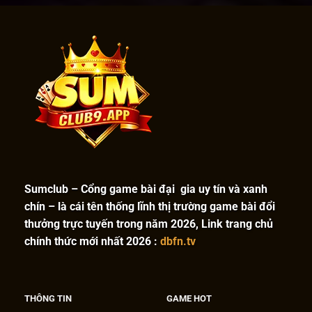
Sumclub – Cổng game bài đại gia uy tín và xanh
chín – là cái tên thống lĩnh thị trường game bài đổi
thưởng trực tuyến trong năm 2026, Link trang chủ
chính thức mới nhất 2026 :
dbfn.tv
THÔNG TIN
GAME HOT