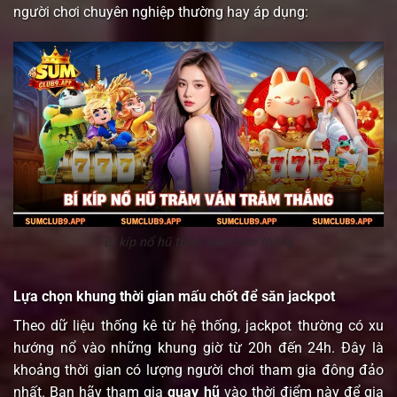
người chơi chuyên nghiệp thường hay áp dụng:
Bí kíp nổ hũ trăm ván trăm thắng
Lựa chọn khung thời gian mấu chốt để săn jackpot
Theo dữ liệu thống kê từ hệ thống, jackpot thường có xu
hướng nổ vào những khung giờ từ 20h đến 24h. Đây là
khoảng thời gian có lượng người chơi tham gia đông đảo
nhất. Bạn hãy tham gia
quay hũ
vào thời điểm này để gia