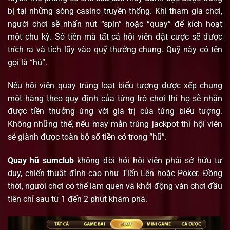
bị tại những sòng casino truyền thống. Khi tham gia chơi,
người chơi sẽ nhấn nút “spin” hoặc “quay” để kích hoạt
một chu kỳ. Số tiền mà tất cả hội viên đặt cược sẽ được
trích ra và tích lũy vào quỹ thưởng chung. Quỹ này có tên
gọi là “hũ”.
Nếu hội viên quay trúng loạt biểu tượng được xếp chung
một hàng theo quy định của từng trò chơi thì họ sẽ nhận
được tiền thưởng ứng với giá trị của từng biểu tượng.
Không những thế, nếu may mắn trúng jackpot thì hội viên
sẽ giành được toàn bộ số tiền có trong “hũ”.
Quay hũ sumclub
không đòi hỏi hội viên phải sở hữu tư
duy, chiến thuật đỉnh cao như Tiến Lên hoặc Poker. Đồng
thời, người chơi có thể làm quen và khởi động ván chơi đầu
tiên chỉ sau từ 1 đến 2 phút khám phá.