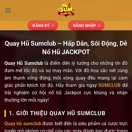
Bỏ
qua
nội
dung
ĐĂNG KÝ
ĐĂNG NHẬP
Quay Hũ Sumclub – Hấp Dẫn, Sôi Động, Dễ
Nổ Hũ JACKPOT
Quay Hũ Sumclub
là điểm đến lý tưởng cho những tín đồ
đam mê tốc độ và sự may mắn. Với đồ họa sắc nét cùng
âm thanh sống động, mỗi vòng quay đều mang lại cảm
giác phấn khích tột độ. Hãy tham gia ngay
SUMCLUB
để
trải nghiệm cơ hội nổ hũ Jackpot cực khủng và nhận
thưởng lớn mỗi ngày!
1. GIỚI THIỆU QUAY HŨ SUMCLUB
Quay hũ sumclub
được biết đến là siêu phẩm cá cược trực
tuyến mô phỏng cơ chế của các máy đánh bạc được trang